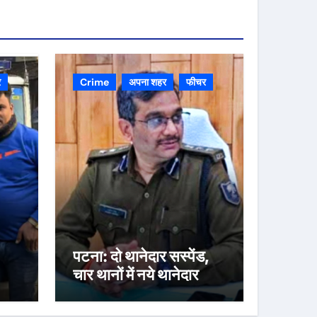
र
Crime
अपना शहर
फीचर
पटना: दो थानेदार सस्पेंड,
चार थानों में नये थानेदार