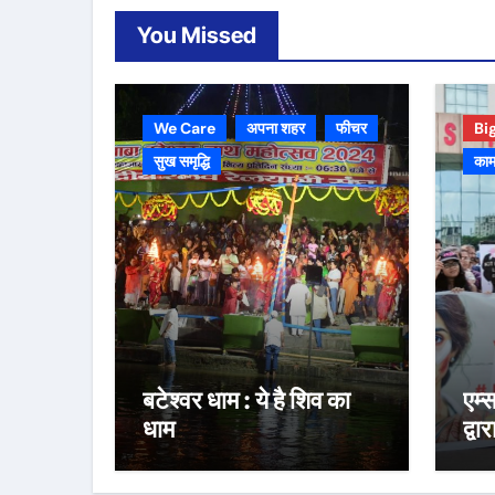
You Missed
We Care
अपना शहर
फीचर
Bi
सुख समृद्धि
काम
बटेश्वर धाम : ये है शिव का
एम्
धाम
द्वा