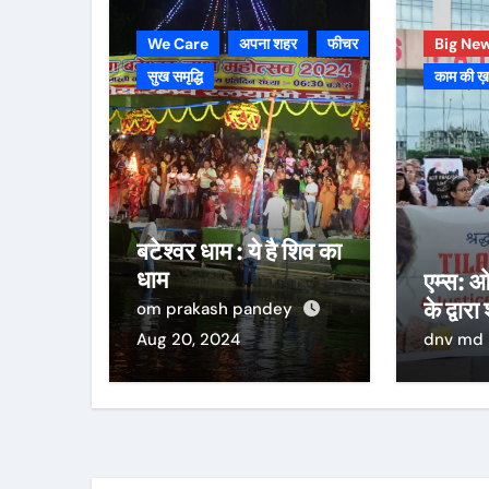
We Care
अपना शहर
फीचर
Big Ne
सुख समृद्धि
काम की ख
बटेश्वर धाम : ये है शिव का
धाम
एम्स: ओ
के द्वारा
om prakash pandey
Aug 20, 2024
dnv md