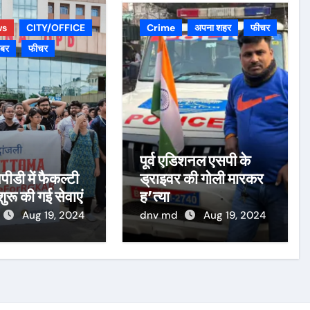
ws
CITY/OFFICE
Crime
अपना शहर
फीचर
़बर
फीचर
पूर्व एडिशनल एसपी के
पीडी में फैकल्टी
ड्राइवर की गोली मारकर
 शुरू की गई सेवाएं
ह’त्या
Aug 19, 2024
dnv md
Aug 19, 2024