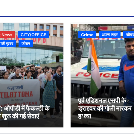
g News
CITY/OFFICE
Crime
अपना शहर
फीच
 की ख़बर
फीचर
पूर्व एडिशनल एसपी के
स: ओपीडी में फैकल्टी के
ड्राइवर की गोली मारकर
रा शुरू की गई सेवाएं
ह’त्या