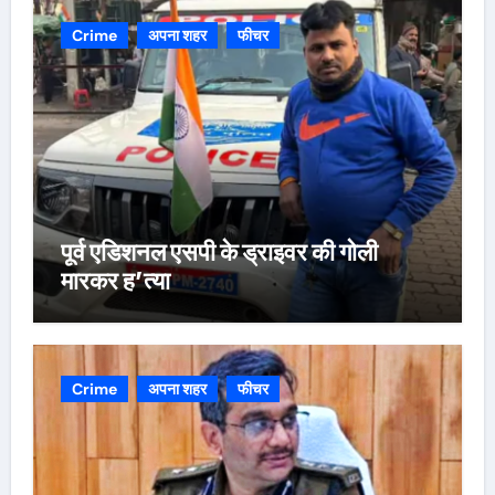
Crime
अपना शहर
फीचर
पूर्व एडिशनल एसपी के ड्राइवर की गोली
मारकर ह’त्या
Crime
अपना शहर
फीचर