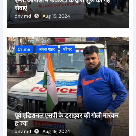
सेवाएं
dnv md
Aug 19, 2024
Crime
अपना शहर
फीचर
पूर्व एडिशनल एसपी के ड्राइवर की गोली मारकर
ह’त्या
dnv md
Aug 19, 2024