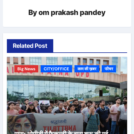
By
om prakash pandey
Related Post
Big News
CITY/OFFICE
काम की ख़बर
फीचर
एम्स: ओपीडी में फैकल्टी के द्वारा शुरू की गई