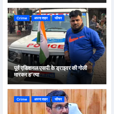
Crime
अपना शहर
फीचर
पूर्व एडिशनल एसपी के ड्राइवर की गोली
मारकर ह’त्या
Crime
अपना शहर
फीचर