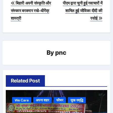
Post
बिहारी अपनी संस्कृति और
पीएम द्वारा चुनी हुई नवाचारों में
navigation
संस्कार बरकरार रखे-धीरेंद्र
शामिल हुई जीविका दीदी की
शास्त्री
रसोई
By
pnc
Related Post
We Care
अपना शहर
फीचर
सुख समृद्धि