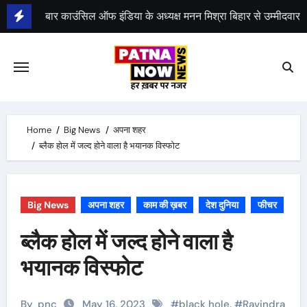
Skip
to
भीम सेना का भारत बंद, राजद का बंद को समर्थन
content
Home
Big News
अपना शहर
ब्लैक होल में जल्द होने वाला है भयानक विस्‍फोट
Big News
अपना शहर
काम की ख़बर
देश दुनिया
फीचर
ब्लैक होल में जल्द होने वाला है
भयानक विस्‍फोट
By
pnc
May 16, 2023
#
black hole.
#
Ravindra