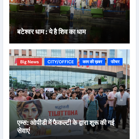
बटेश्वर धाम : ये है शिव का धाम
Big News
CITY/OFFICE
काम की ख़बर
फीचर
एम्स: ओपीडी में फैकल्टी के द्वारा शुरू की गई
सेवाएं