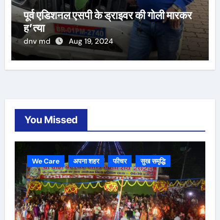
पूर्व एडिशनल एसपी के ड्राइवर की गोली मारकर
ह’त्या
dnv md
Aug 19, 2024
You Missed
We Care
अपना शहर
फीचर
सुख समृद्धि