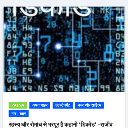
PATNA
अपना शहर
एंटरटेनमेंट
कला और साहित्य
गांव -शहर
रहस्य और रोमांच से भरपूर है कहानी ‘डिकोड’ -राजीव