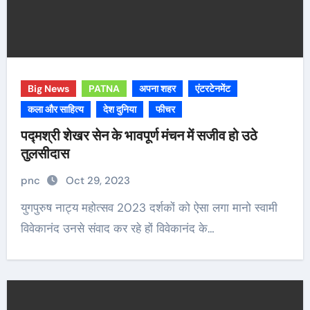
Big News
PATNA
अपना शहर
एंटरटेनमेंट
कला और साहित्य
देश दुनिया
फीचर
पद्मश्री शेखर सेन के भावपूर्ण मंचन में सजीव हो उठे
तुलसीदास
pnc
Oct 29, 2023
युगपुरुष नाट्य महोत्सव 2023 दर्शकों को ऐसा लगा मानो स्वामी
विवेकानंद उनसे संवाद कर रहे हों विवेकानंद के…