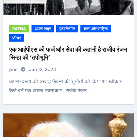
PATNA
अपना शहर
एंटरटेनमेंट
कला और साहित्य
फीचर
एक आईपीएस की फर्ज और सेवा की कहानी है राजीव रंजन
सिन्हा की ‘तपोभूमि’
pnc
Jun 12, 2023
काला-दस्ता को उखाड़ फेंकने की चुनौती को किया था स्वीकार
कैसे बनें एक अच्छा रचनाकार : राजीव रंजन…