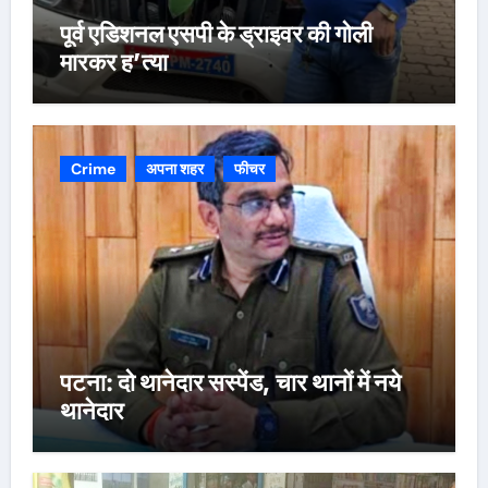
पूर्व एडिशनल एसपी के ड्राइवर की गोली
मारकर ह’त्या
Crime
अपना शहर
फीचर
पटना: दो थानेदार सस्पेंड, चार थानों में नये
थानेदार