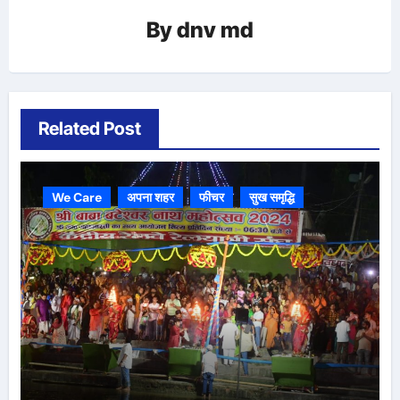
By
dnv md
Related Post
We Care
अपना शहर
फीचर
सुख समृद्धि