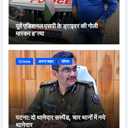
पूर्व एडिशनल एसपी के ड्राइवर की गोली
मारकर ह’त्या
Crime
अपना शहर
फीचर
पटना: दो थानेदार सस्पेंड, चार थानों में नये
थानेदार