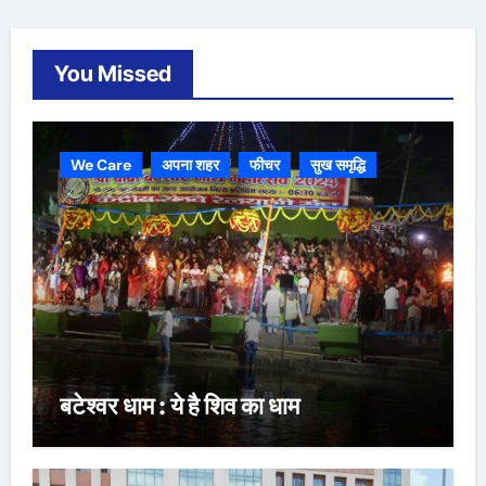
You Missed
We Care
अपना शहर
फीचर
सुख समृद्धि
बटेश्वर धाम : ये है शिव का धाम