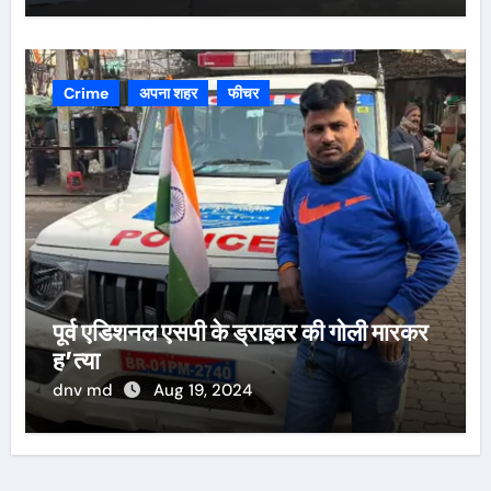
Crime
अपना शहर
फीचर
पूर्व एडिशनल एसपी के ड्राइवर की गोली मारकर
ह’त्या
dnv md
Aug 19, 2024