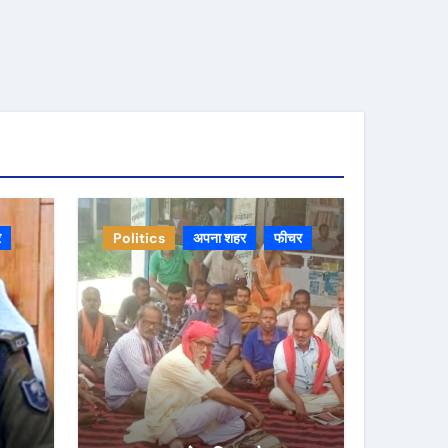
र
Politics
अपना शहर
फीचर