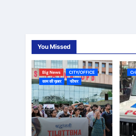
You Missed
Big News
CITY/OFFICE
Cr
काम की ख़बर
फीचर