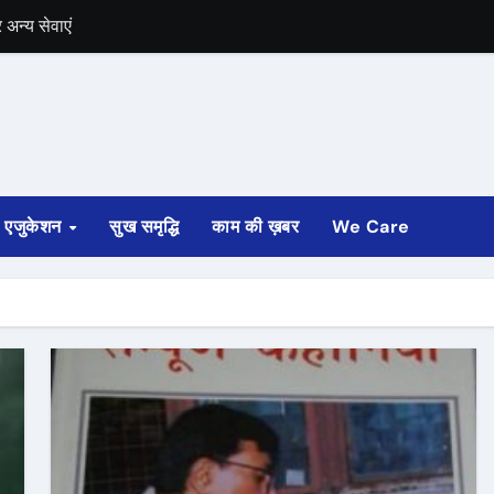
अन्य सेवाएं
में भी चुनाव की घोषणा
 ट्रेन पटरी से उतरी
ी
एजुकेशन
सुख समृद्धि
काम की ख़बर
We Care
्ता साफ
ोड़ रुपए मंजूर किए
अगस्त तक होगी