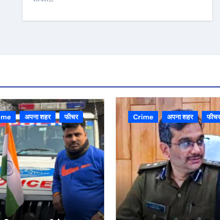
ime
अपना शहर
फीचर
Crime
अपना शहर
फीच