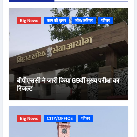
Big News
काम की ख़बर
जॉब/करियर
फीचर
बीपीएससी ने जारी किया 69वीं मुख्य परीक्षा का
रिजल्ट
Big News
CITY/OFFICE
फीचर