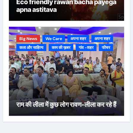
Eco friendly rawan bacha payega
apna astitava
Big News
We Care
अपना शहर
अपना शहर
कला और साहित्य
काम की ख़बर
गांव -शहर
फीचर
राम की लीला में कुछ लोग रावण-लीला कर रहे हैं