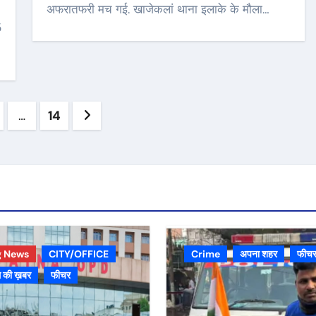
अफरातफरी मच गई. खाजेकलां थाना इलाके के मौला…
5
s
…
14
ation
g News
CITY/OFFICE
Crime
अपना शहर
फीच
 की ख़बर
फीचर