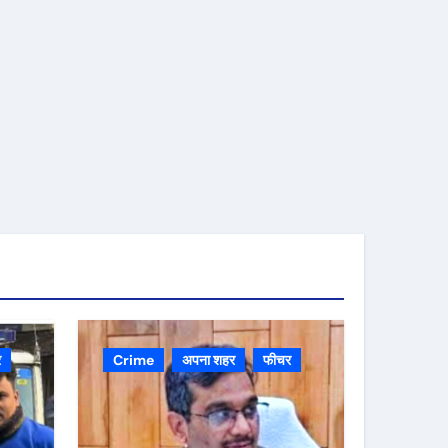
र
Crime
अपना शहर
फीचर