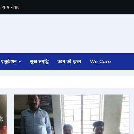
अन्य सेवाएं
में भी चुनाव की घोषणा
 ट्रेन पटरी से उतरी
ी
एजुकेशन
सुख समृद्धि
काम की ख़बर
We Care
्ता साफ
ोड़ रुपए मंजूर किए
अगस्त तक होगी