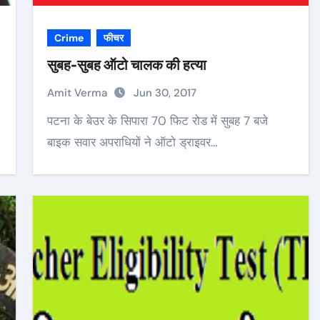
Crime
फीचर
सुबह-सुबह ऑटो चालक की हत्या
Amit Verma
Jun 30, 2017
पटना के बेउर के सिपारा 70 फिट रोड में सुबह 7 बजे
बाइक सवार अपराधियों ने ऑटो ड्राइवर…