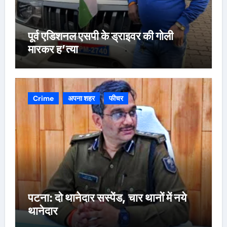
पूर्व एडिशनल एसपी के ड्राइवर की गोली
मारकर ह’त्या
Crime
अपना शहर
फीचर
पटना: दो थानेदार सस्पेंड, चार थानों में नये
थानेदार