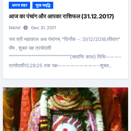
अपना शहर
सुख समृद्धि
आज का पंचांग और आपका राशिफल (31.12.2017)
Nikhil
Dec 31, 2017
जय श्री महाकाल अथ पंचांगम् *दिनाँक -: 31/12/2018,रविवार*
पौष , शुक्ल पक्ष त्रयोदशी
“””””””””””””””””””””””””””””””””””(समाप्ति काल) तिथि———-
त्रयोदशी15:28:25 तक पक्ष—————————–शुक्ल…