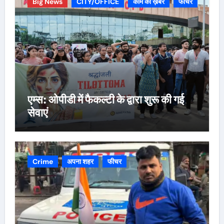
Big News
CITY/OFFICE
काम की ख़बर
फीचर
एम्स: ओपीडी में फैकल्टी के द्वारा शुरू की गई
सेवाएं
Crime
अपना शहर
फीचर