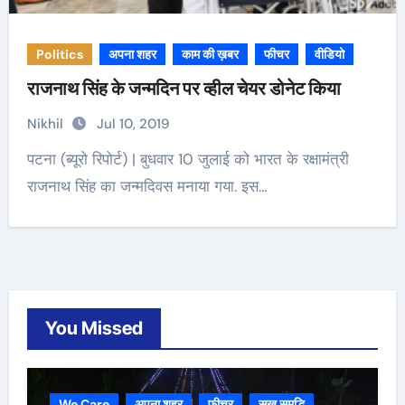
Politics
अपना शहर
काम की ख़बर
फीचर
वीडियो
राजनाथ सिंह के जन्मदिन पर व्हील चेयर डोनेट किया
Nikhil
Jul 10, 2019
पटना (ब्यूरो रिपोर्ट) | बुधवार 10 जुलाई को भारत के रक्षामंत्री
राजनाथ सिंह का जन्मदिवस मनाया गया. इस…
You Missed
We Care
अपना शहर
फीचर
सुख समृद्धि