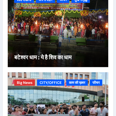
बटेश्वर धाम : ये है शिव का धाम
Big News
CITY/OFFICE
काम की ख़बर
फीचर