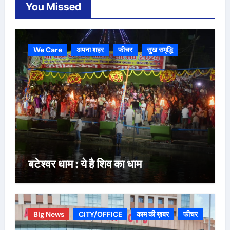
You Missed
We Care
अपना शहर
फीचर
सुख समृद्धि
बटेश्वर धाम : ये है शिव का धाम
Big News
CITY/OFFICE
काम की ख़बर
फीचर