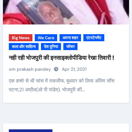
Big News
We Care
अपना शहर
एंटरटेनमेंट
कला और साहित्य
देश दुनिया
फीचर
नही रही भोजपुरी की इनसाइक्लोपीडिया रेखा तिवारी !
om prakash pandey
Apr 21, 2021
एक हफ्ते से थी सांस में तकलीफ, बुधवार को लिया अंतिम साँस
पटना,21 अप्रैल(ओ पी पांडेय). भोजपुरी की…