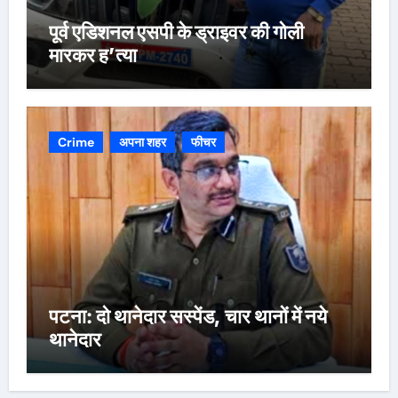
पूर्व एडिशनल एसपी के ड्राइवर की गोली
मारकर ह’त्या
Crime
अपना शहर
फीचर
पटना: दो थानेदार सस्पेंड, चार थानों में नये
थानेदार