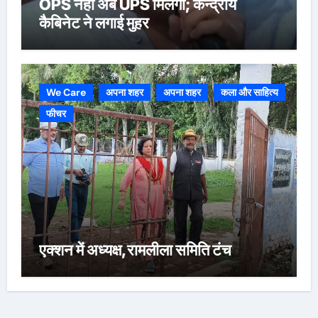
OPS नहीं अब UPS मिलेगा; केन्द्रीय
कैबिनेट ने लगाई मुहर
We Care
अपना शहर
अपना शहर
कला और साहित्य
फीचर
एक्शन में अध्यक्ष,रामलीला समिति टंच