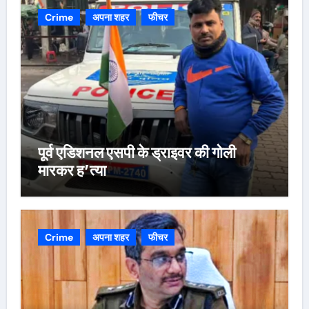
Crime
अपना शहर
फीचर
पूर्व एडिशनल एसपी के ड्राइवर की गोली
मारकर ह’त्या
Crime
अपना शहर
फीचर