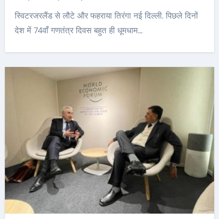
स्विटरजरलैंड से लौटे और फहराया तिरंगा नई दिल्ली. पिछले दिनों
देश में 74वाँ गणतंत्र दिवस बहुत ही धूमधाम…