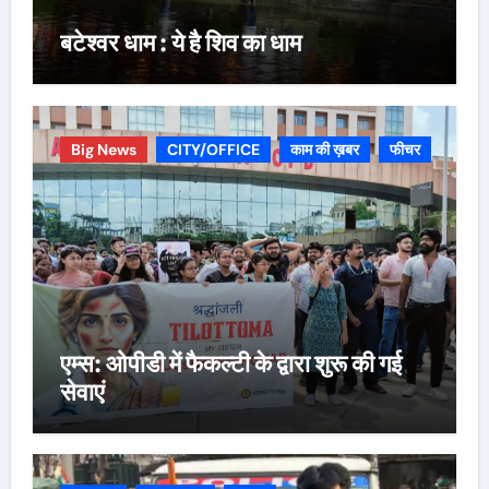
बटेश्वर धाम : ये है शिव का धाम
Big News
CITY/OFFICE
काम की ख़बर
फीचर
एम्स: ओपीडी में फैकल्टी के द्वारा शुरू की गई
सेवाएं