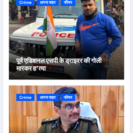
Crime
अपना शहर
फीचर
पूर्व एडिशनल एसपी के ड्राइवर की गोली
मारकर ह’त्या
Crime
अपना शहर
फीचर