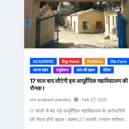
ACADEMIC
Big News
Politics
We Care
अपना शहर
एजुकेशन
काम की ख़बर
फीचर
17 साल बाद लौटेगी इस आयुर्वेदिक महाविद्यालय की
रौनक !
om prakash pandey
Feb 27, 2021
17 सालों से बंद पड़े आयुर्वेदिक महाविद्यालय के कर्मचारियों
की सेवाएं होंगी बहाल ! बक्सर,27 फरवरी. भगवान श्रीराम…