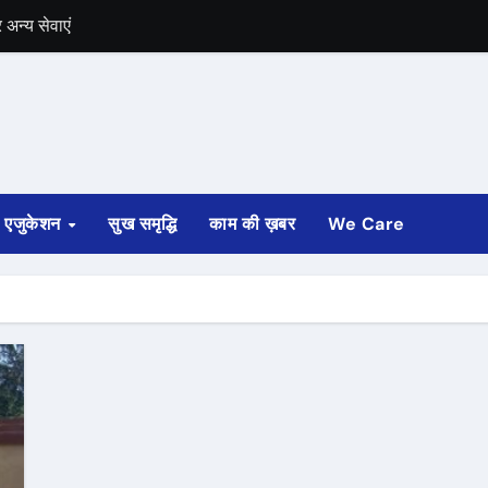
अन्य सेवाएं
में भी चुनाव की घोषणा
 ट्रेन पटरी से उतरी
ी
एजुकेशन
सुख समृद्धि
काम की ख़बर
We Care
्ता साफ
ोड़ रुपए मंजूर किए
अगस्त तक होगी