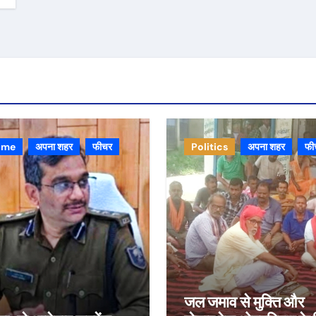
ime
अपना शहर
फीचर
Politics
अपना शहर
फी
जल जमाव से मुक्ति और