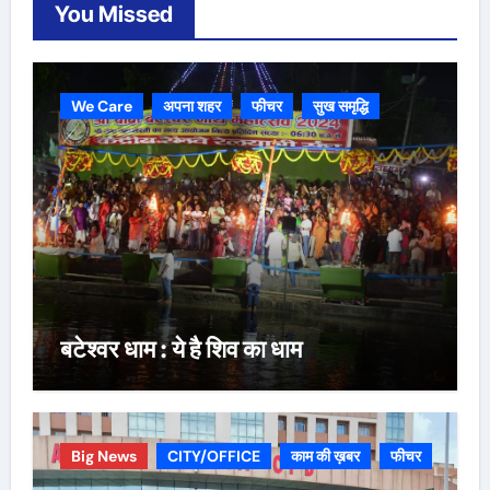
You Missed
We Care
अपना शहर
फीचर
सुख समृद्धि
बटेश्वर धाम : ये है शिव का धाम
Big News
CITY/OFFICE
काम की ख़बर
फीचर