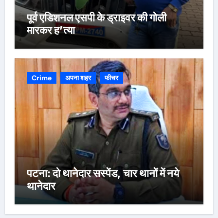
पूर्व एडिशनल एसपी के ड्राइवर की गोली
मारकर ह’त्या
Crime
अपना शहर
फीचर
पटना: दो थानेदार सस्पेंड, चार थानों में नये
थानेदार