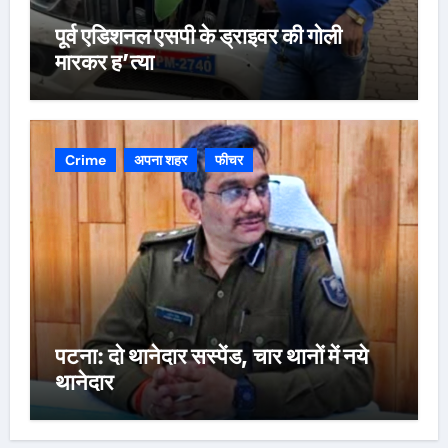
पूर्व एडिशनल एसपी के ड्राइवर की गोली
मारकर ह’त्या
Crime
अपना शहर
फीचर
पटना: दो थानेदार सस्पेंड, चार थानों में नये
थानेदार