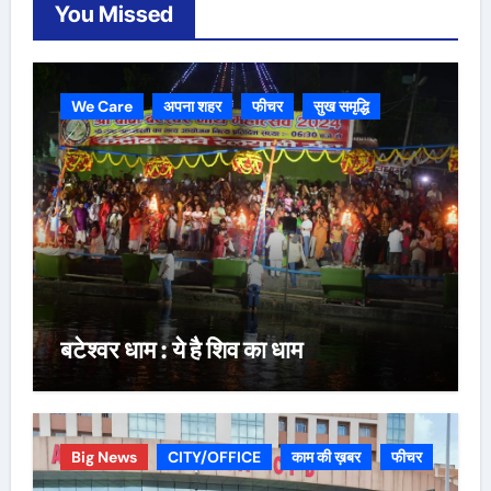
You Missed
We Care
अपना शहर
फीचर
सुख समृद्धि
बटेश्वर धाम : ये है शिव का धाम
Big News
CITY/OFFICE
काम की ख़बर
फीचर