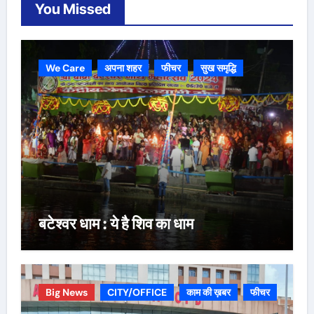
You Missed
We Care
अपना शहर
फीचर
सुख समृद्धि
बटेश्वर धाम : ये है शिव का धाम
Big News
CITY/OFFICE
काम की ख़बर
फीचर