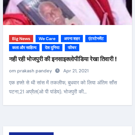
Big News
We Care
अपना शहर
एंटरटेनमेंट
कला और साहित्य
देश दुनिया
फीचर
नही रही भोजपुरी की इनसाइक्लोपीडिया रेखा तिवारी !
om prakash pandey
Apr 21, 2021
एक हफ्ते से थी सांस में तकलीफ, बुधवार को लिया अंतिम साँस
पटना,21 अप्रैल(ओ पी पांडेय). भोजपुरी की…