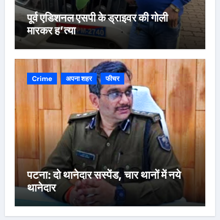
पूर्व एडिशनल एसपी के ड्राइवर की गोली
मारकर ह’त्या
Crime
अपना शहर
फीचर
पटना: दो थानेदार सस्पेंड, चार थानों में नये
थानेदार