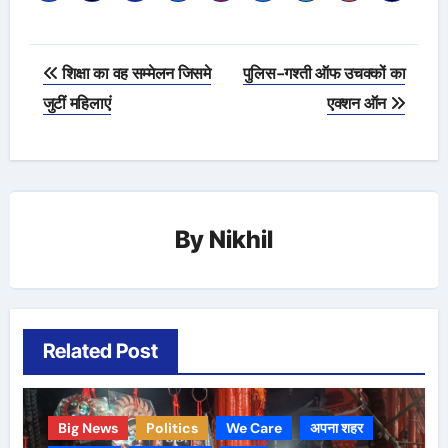
Post
शिक्षा का वह सम्मेलन जिसमे
पुलिस-गश्ती ऑफ उचक्कों का
navigation
जुटीं महिलाएं
एक्शन ऑन
By
Nikhil
Related Post
Big News
Politics
We Care
अपना शहर