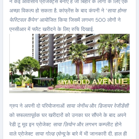
ने कई आवासीय प्रोजेक्ट्स बनाए हैं जो बिहार के लोगों के लिए एक
अच्छा विकल्प हो सकता है. कांफ्रेंस के बाद कंपनी ने ‘
साया होम्स
फेस्टिवल कैंपेन’
आयोजित किया जिसमें लगभग 500 लोगों ने
एनसीआर में फ्लैट खरीदने के लिए रुचि दिखाई.
ग्रुप ने अपनी दो परियोजनाओं
साया जेनीथ
और
डिजायर रेजीडेंसी
को सफलतापूर्वक घर खरीदारों को उनका घर सौंपने के बाद अपने
रेडी टू मूव इन प्रोजेक्ट
साया ज़ियोन
और लगभग कम्प्लीट होने
वाले प्रोजेक्ट
साया गोल्ड एवेन्यू
के बारे में भी जानकारी दी. हाल ही