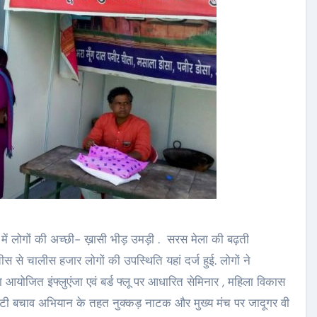
े में लोगों की अच्छी- ख़ासी भीड़ उमड़ी . सरस मेला की बढ़ती
े चालीस हजार लोगों की उपस्थिति यहां दर्ज हुई. लोगों ने
 आयोजित इंफ्लुएंजा एवं बर्ड फ्लू पर आधारित सेमिनार , महिला विकास
मे बेटी बचाव अभियान के तहत नुक्कड़ नाटक और मुख्य मंच पर जादूगर वी