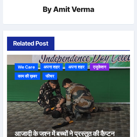
By
Amit Verma
Related Post
We Care
अपना शहर
अपना शहर
एजुकेशन
काम की ख़बर
फीचर
आजादी के जश्न में बच्चों ने प्रस्तुत की कैप्टन