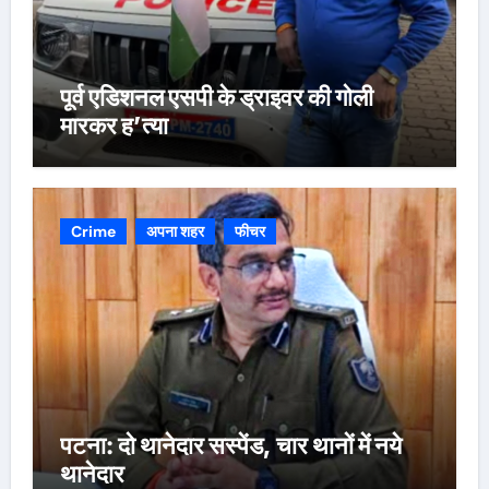
पूर्व एडिशनल एसपी के ड्राइवर की गोली
मारकर ह’त्या
Crime
अपना शहर
फीचर
पटना: दो थानेदार सस्पेंड, चार थानों में नये
थानेदार