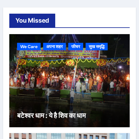
You Missed
We Care
अपना शहर
फीचर
सुख समृद्धि
बटेश्वर धाम : ये है शिव का धाम