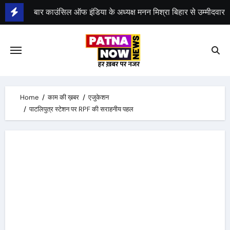
Skip
to
भीम सेना का 21 अगस्त को भारत बंद, राजद का बंद को समर्थन
content
Home
काम की ख़बर
एजुकेशन
पाटलिपुत्र स्टेशन पर RPF की सराहनीय पहल