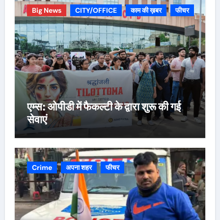
Big News
CITY/OFFICE
काम की ख़बर
फीचर
एम्स: ओपीडी में फैकल्टी के द्वारा शुरू की गई
सेवाएं
Crime
अपना शहर
फीचर