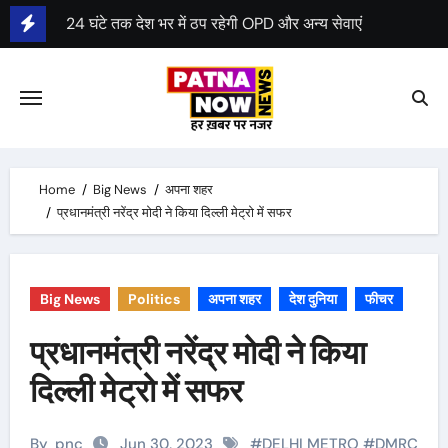
24 घंटे तक देश भर में ठप रहेगी OPD और अन्य सेवाएं
Skip
to
जम्मू कश्मीर में 3 फेज में चुनाव, हरियाणा में भी चुनाव की घोषणा
content
कानपुर के गुजैनी बाइपास के पास साबरमती ट्रेन पटरी से उतरी
रात करीब 2.45 बजे हुआ हादसा
रेल मंत्री ने हादसे की जांच आईबी को सौंपी
Home
Big News
अपना शहर
पटना में बिहटा एयरपोर्ट के निर्माण का रास्ता साफ
प्रधानमंत्री नरेंद्र मोदी ने किया दिल्ली मेट्रो में सफर
केन्द्र ने बिहटा एयरपोर्ट के लिए 1413 करोड़ रुपए मंजूर किए
दूसरी सक्षमता परीक्षा 23 अगस्त से 26 अगस्त तक होगी
Big News
Politics
अपना शहर
देश दुनिया
फीचर
प्रधानमंत्री नरेंद्र मोदी ने किया
दिल्ली मेट्रो में सफर
By
pnc
Jun 30, 2023
#
DELHI METRO
#
DMRC