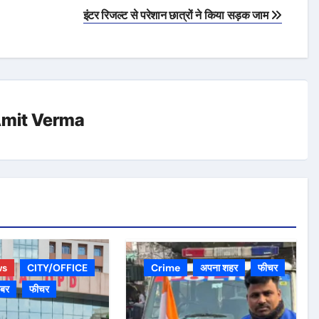
इंटर रिजल्ट से परेशान छात्रों ने किया सड़क जाम
mit Verma
ws
CITY/OFFICE
Crime
अपना शहर
फीचर
़बर
फीचर