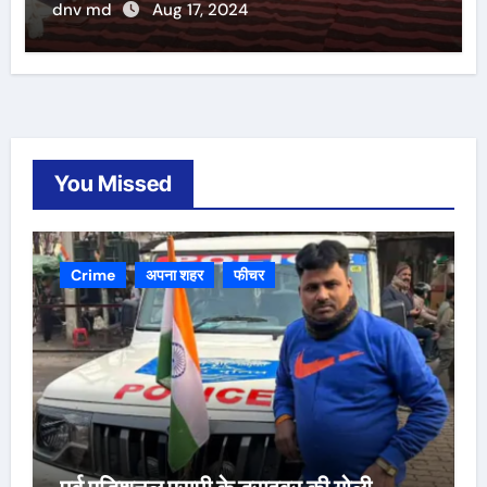
dnv md
Aug 17, 2024
You Missed
Crime
अपना शहर
फीचर