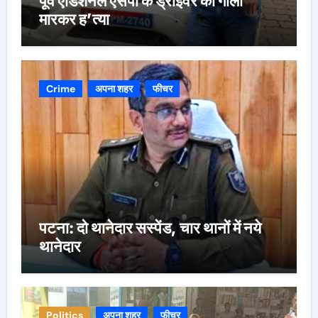
पूर्व एडिशनल एसपी के ड्राइवर की गोली
मारकर ह’त्या
Crime
अपना शहर
फीचर
पटना: दो थानेदार सस्पेंड, चार थानों में नये
थानेदार
Politics
अपना शहर
फीचर