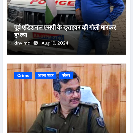
पूर्व एडिशनल एसपी के ड्राइवर की गोली मारकर
ह’त्या
dnv md
Aug 19, 2024
Crime
अपना शहर
फीचर