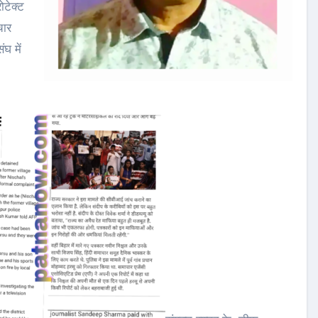
रोटेक्ट
चार
घ में