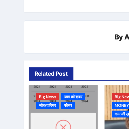
By
A
Related Post
Big News
काम की ख़बर
Big Ne
जॉब/करियर
फीचर
MONEY
काम की ख