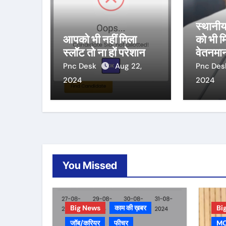
स्थानीय
आपको भी नहीं मिला
को भी मि
स्लॉट तो ना हों परेशान
वेतनमा
Pnc Desk
Aug 22,
Pnc De
2024
2024
You Missed
Big News
काम की ख़बर
Bi
जॉब/करियर
फीचर
MO