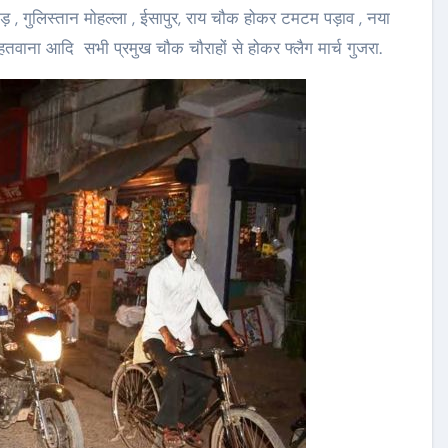
 , गुलिस्तान मोहल्ला , ईसापुर, राय चौक होकर टमटम पड़ाव , नया
, महतवाना आदि सभी प्रमुख चौक चौराहों से होकर फ्लैग मार्च गुजरा.