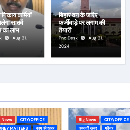
 निकाय कर्मियों
बिहार वन के जरिए
लेगा सातवें
फर्जीवाड़े पर लगाम की
न का लाभ
तैयारी
sk
Aug 21,
Pnc Desk
Aug 21,
2024
g News
CITY/OFFICE
Big News
CITY/OFFICE
NEY MATTERS
काम की ख़बर
काम की ख़बर
फीचर