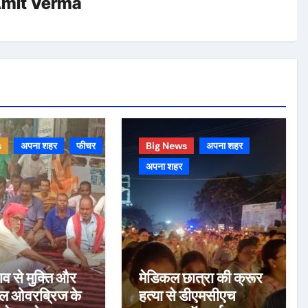
mit Verma
s
अपना शहर
फीचर
Big News
अपना शहर
अपना शहर
 से मुक्ति और
मेडिकल छात्रा की क्रूर
ेल ओवरब्रिज के
हत्या से डीएमसीएच