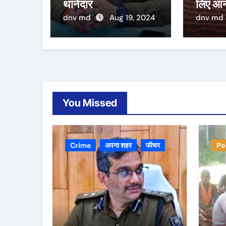
थानेदार
लिए आन
dnv md
Aug 19, 2024
dnv md
You Missed
Crime
अपना शहर
फीचर
Po