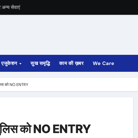
अन्य सेवाएं
में भी चुनाव की घोषणा
 ट्रेन पटरी से उतरी
ी
एजुकेशन
सुख समृद्धि
काम की ख़बर
We Care
्ता साफ
ोड़ रुपए मंजूर किए
 पुलिस को NO ENTRY
अगस्त तक होगी
ति पुलिस को NO ENTRY