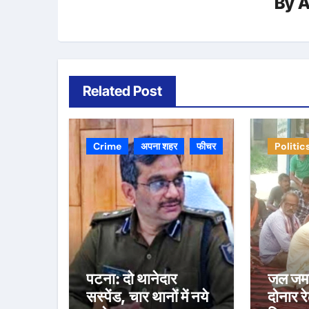
By
A
Related Post
Crime
अपना शहर
फीचर
Politic
पटना: दो थानेदार
जल जमाव
सस्पेंड, चार थानों में नये
दोनार र