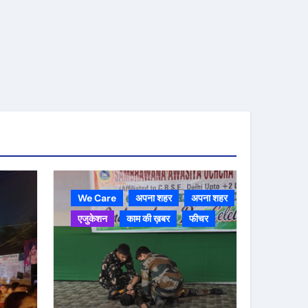
We Care
अपना शहर
अपना शहर
एजुकेशन
काम की ख़बर
फीचर