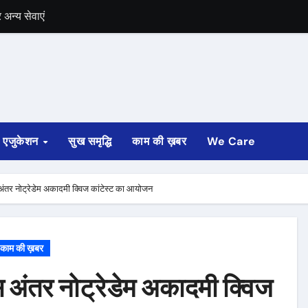
में भी चुनाव की घोषणा
 ट्रेन पटरी से उतरी
ी
्ता साफ
एजुकेशन
सुख समृद्धि
काम की ख़बर
We Care
ोड़ रुपए मंजूर किए
अगस्त तक होगी
स अंतर नोट्रेडेम अकादमी क्विज कांटेस्ट का आयोजन
काम की ख़बर
मस अंतर नोट्रेडेम अकादमी क्विज