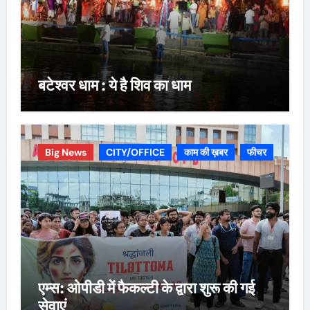
बटेश्वर धाम : ये है शिव का धाम
Big News
CITY/OFFICE
काम की ख़बर
फीचर
एम्स: ओपीडी में फैकल्टी के द्वारा शुरू की गई
सेवाएं