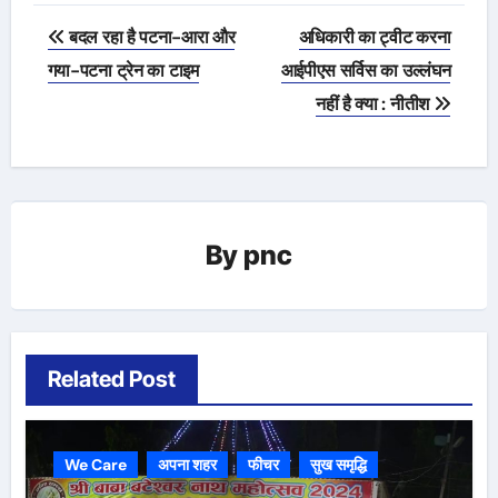
Post
बदल रहा है पटना-आरा और
अधिकारी का ट्वीट करना
navigation
गया-पटना ट्रेन का टाइम
आईपीएस सर्विस का उल्लंघन
नहीं है क्या : नीतीश
By
pnc
Related Post
We Care
अपना शहर
फीचर
सुख समृद्धि