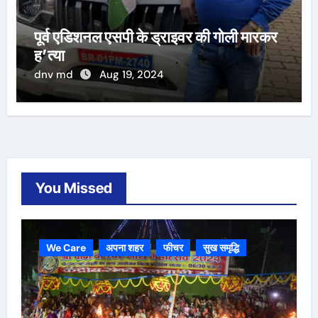
पूर्व एडिशनल एसपी के ड्राइवर की गोली मारकर
ह’त्या
dnv md
Aug 19, 2024
You Missed
We Care
अपना शहर
फीचर
सुख समृद्धि