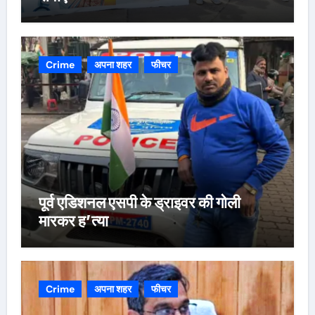
Crime
अपना शहर
फीचर
पूर्व एडिशनल एसपी के ड्राइवर की गोली
मारकर ह’त्या
Crime
अपना शहर
फीचर