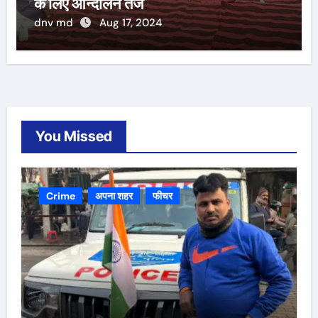
के लिए आन्दोलन तेज
dnv md
Aug 17, 2024
You Missed
Crime
अपना शहर
फीचर