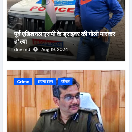
पूर्व एडिशनल एसपी के ड्राइवर की गोली मारकर
ह’त्या
dnv md
Aug 19, 2024
Crime
अपना शहर
फीचर