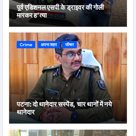
पूर्व एडिशनल एसपी के ड्राइवर की गोली
मारकर ह’त्या
Crime
अपना शहर
फीचर
पटना: दो थानेदार सस्पेंड, चार थानों में नये
थानेदार