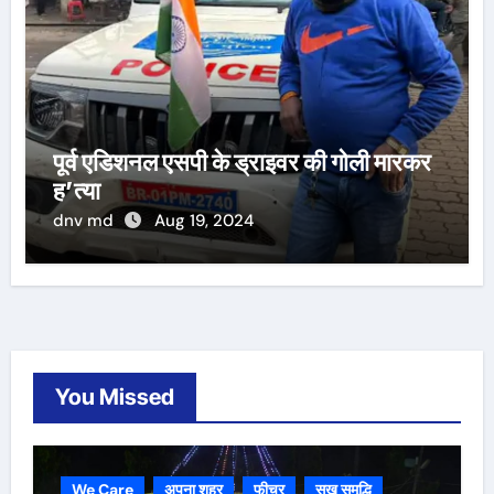
पूर्व एडिशनल एसपी के ड्राइवर की गोली मारकर
ह’त्या
dnv md
Aug 19, 2024
You Missed
We Care
अपना शहर
फीचर
सुख समृद्धि