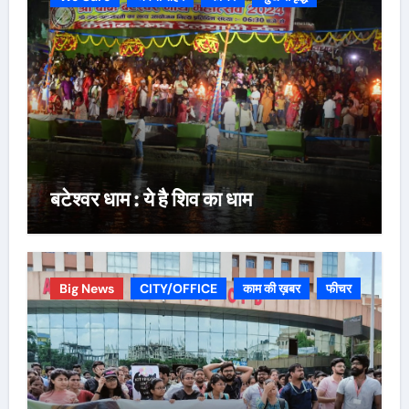
बटेश्वर धाम : ये है शिव का धाम
Big News
CITY/OFFICE
काम की ख़बर
फीचर