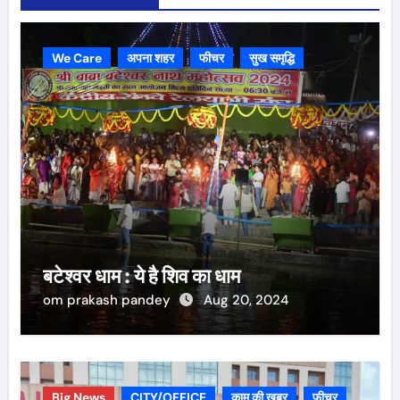
We Care
अपना शहर
फीचर
सुख समृद्धि
बटेश्वर धाम : ये है शिव का धाम
om prakash pandey
Aug 20, 2024
Big News
CITY/OFFICE
काम की ख़बर
फीचर