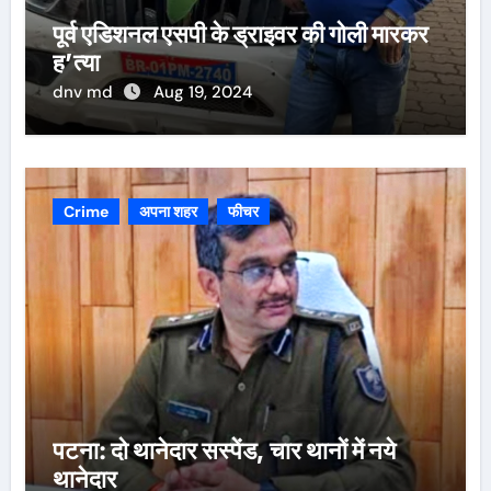
पूर्व एडिशनल एसपी के ड्राइवर की गोली मारकर
ह’त्या
dnv md
Aug 19, 2024
Crime
अपना शहर
फीचर
पटना: दो थानेदार सस्पेंड, चार थानों में नये
थानेदार