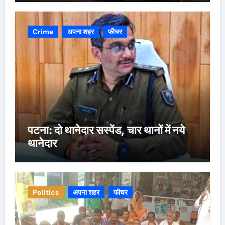
Crime
अपना शहर
फीचर
पटना: दो थानेदार सस्पेंड, चार थानों में नये
थानेदार
Politics
अपना शहर
फीचर