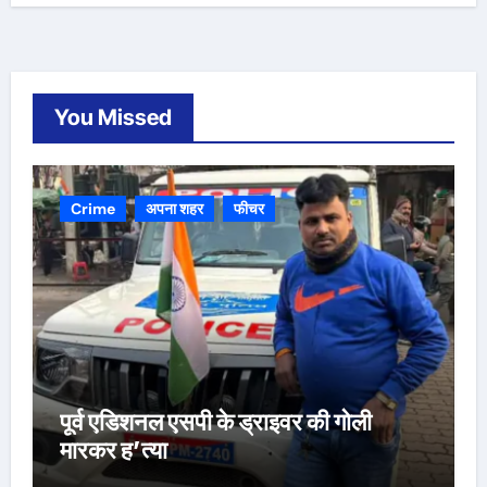
You Missed
Crime
अपना शहर
फीचर
पूर्व एडिशनल एसपी के ड्राइवर की गोली
मारकर ह’त्या