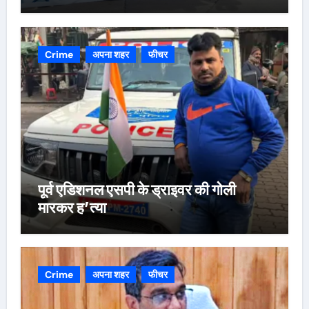
Crime
अपना शहर
फीचर
पूर्व एडिशनल एसपी के ड्राइवर की गोली
मारकर ह’त्या
Crime
अपना शहर
फीचर