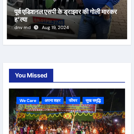
पूर्व एडिशनल एसपी के ड्राइवर की गोली मारकर
ह’त्या
dnv md
Aug 19, 2024
You Missed
We Care
अपना शहर
फीचर
सुख समृद्धि