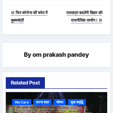
Post
फिर कोरोना की चपेट में
पदयात्रा बदलेगी बिहार की
navigation
मुख्यमंत्री
राजनीतिक तस्वीर !
By
om prakash pandey
Related Post
We Care
अपना शहर
फीचर
सुख समृद्धि