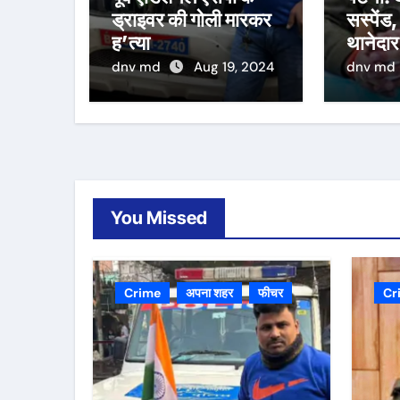
ड्राइवर की गोली मारकर
सस्पेंड,
ह’त्या
थानेदार
dnv md
Aug 19, 2024
dnv md
You Missed
Crime
अपना शहर
फीचर
Cr