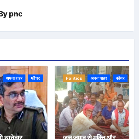
By
pnc
अपना शहर
फीचर
Politics
अपना शहर
फीचर
ो थानेदार
जल जमाव से मुक्ति और