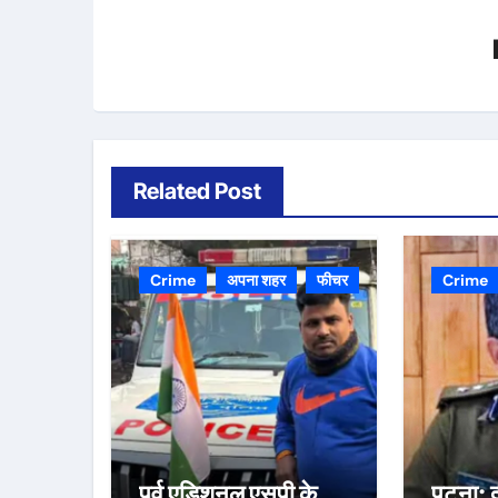
Related Post
Crime
अपना शहर
फीचर
Crime
पूर्व एडिशनल एसपी के
पटना: द