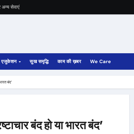
अन्य सेवाएं
में भी चुनाव की घोषणा
 ट्रेन पटरी से उतरी
ी
एजुकेशन
सुख समृद्धि
काम की ख़बर
We Care
्ता साफ
ोड़ रुपए मंजूर किए
भारत बंद’
अगस्त तक होगी
ष्टाचार बंद हो या भारत बंद’