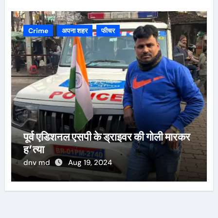
Crime
अपना शहर
फीचर
पूर्व एडिशनल एसपी के ड्राइवर की गोली मारकर
ह’त्या
dnv md
Aug 19, 2024