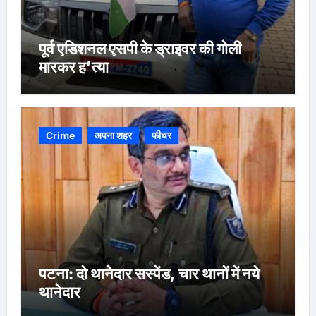
पूर्व एडिशनल एसपी के ड्राइवर की गोली
मारकर ह’त्या
Crime
अपना शहर
फीचर
पटना: दो थानेदार सस्पेंड, चार थानों में नये
थानेदार