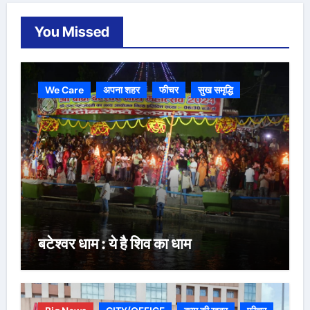
You Missed
We Care
अपना शहर
फीचर
सुख समृद्धि
बटेश्वर धाम : ये है शिव का धाम