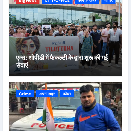
Big News
CITY/OFFICE
काम की ख़बर
फीचर
एम्स: ओपीडी में फैकल्टी के द्वारा शुरू की गई
सेवाएं
Crime
अपना शहर
फीचर