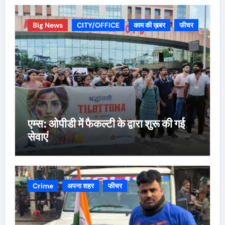
Big News
CITY/OFFICE
काम की ख़बर
फीचर
एम्स: ओपीडी में फैकल्टी के द्वारा शुरू की गई
सेवाएं
Crime
अपना शहर
फीचर