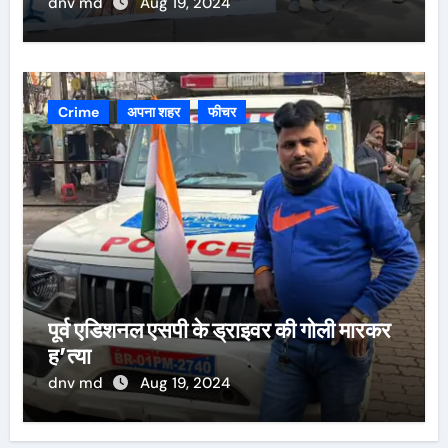
dnv md
Aug 19, 2024
Crime
अपना शहर
फीचर
पूर्व एडिशनल एसपी के ड्राइवर की गोली मारकर
ह’त्या
dnv md
Aug 19, 2024