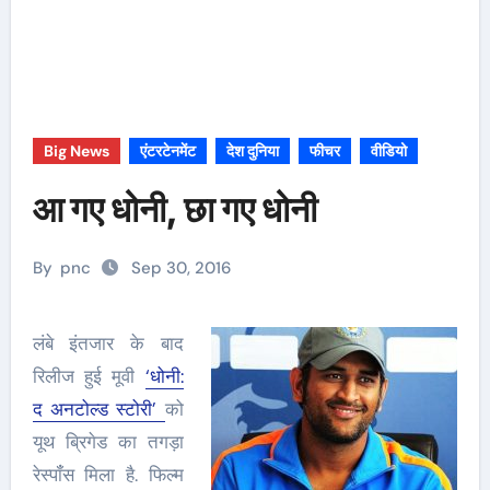
Big News
एंटरटेनमेंट
देश दुनिया
फीचर
वीडियो
आ गए धोनी, छा गए धोनी
By
pnc
Sep 30, 2016
लंबे इंतजार के बाद
रिलीज हुई मूवी
‘धोनी:
द अनटोल्ड स्टोरी’
को
यूथ ब्रिगेड का तगड़ा
रेस्पॉंंस मिला है. फिल्म