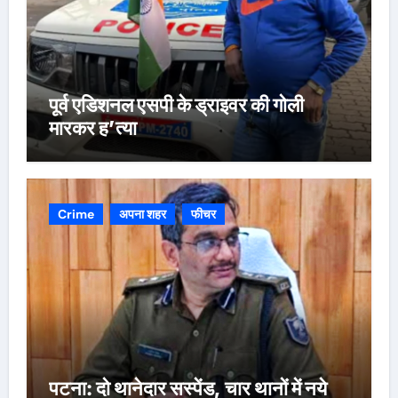
पूर्व एडिशनल एसपी के ड्राइवर की गोली
मारकर ह’त्या
Crime
अपना शहर
फीचर
पटना: दो थानेदार सस्पेंड, चार थानों में नये