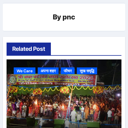
By
pnc
Related Post
We Care
अपना शहर
फीचर
सुख समृद्धि