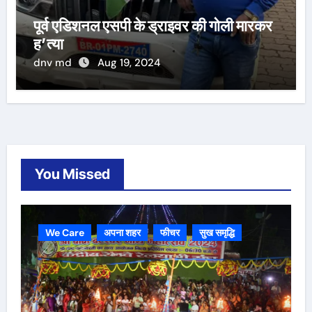
पूर्व एडिशनल एसपी के ड्राइवर की गोली मारकर
ह’त्या
dnv md
Aug 19, 2024
You Missed
We Care
अपना शहर
फीचर
सुख समृद्धि