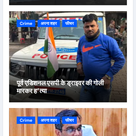
Crime
अपना शहर
फीचर
पूर्व एडिशनल एसपी के ड्राइवर की गोली
मारकर ह’त्या
Crime
अपना शहर
फीचर