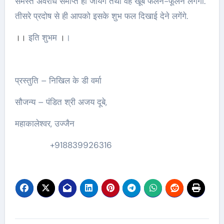
समस्त अवरोध समाप्त हो जायेंगें तथा वह खूब फलने-फूलने लगेगा.
तीसरे प्रदोष से ही आपको इसके शुभ फल दिखाई देने लगेंगे.
।
।
इति शुभम
।
।
प्रस्तुति – निखिल के डी वर्मा
सौजन्य – पंडित श्री अजय दूबे,
महाकालेश्वर, उज्जैन
+918839926316