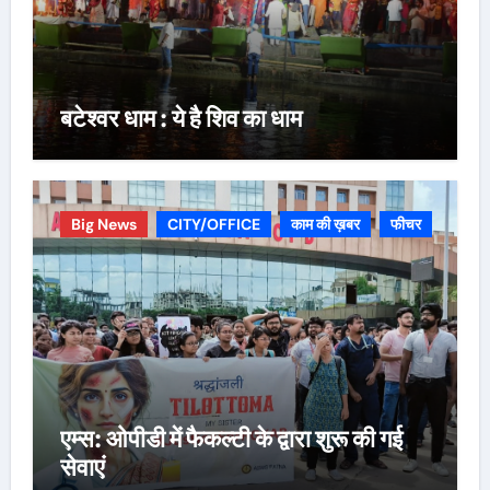
बटेश्वर धाम : ये है शिव का धाम
Big News
CITY/OFFICE
काम की ख़बर
फीचर
एम्स: ओपीडी में फैकल्टी के द्वारा शुरू की गई
सेवाएं