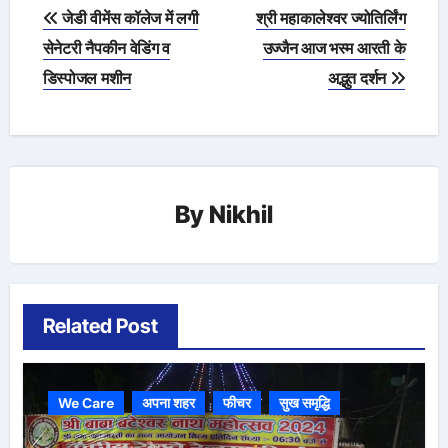
Post
जेडी वीमेंस कॉलेज में लगी
श्री महाकालेश्वर ज्योतिर्लिंग
navigation
सेनेटरी नैपकीन वेडिंग व
उज्जैन आज भस्म आरती के
डिस्पोजल मशीन
अद्भुत दर्शन
By
Nikhil
Related Post
We Care
अपना शहर
फीचर
सुख समृद्धि