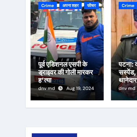
Crime
अपना शहर
फीचर
Crime
पूर्व एडिशनल एसपी के
पटना: द
ड्राइवर की गोली मारकर
सस्पेंड,
ह’त्या
थानेदार
dnv md
Aug 19, 2024
dnv md