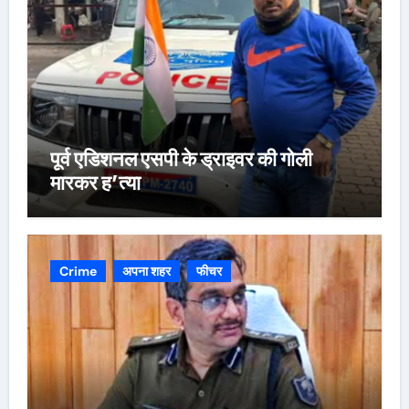
पूर्व एडिशनल एसपी के ड्राइवर की गोली
मारकर ह’त्या
Crime
अपना शहर
फीचर