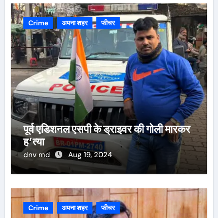
Crime
अपना शहर
फीचर
पूर्व एडिशनल एसपी के ड्राइवर की गोली मारकर
ह’त्या
dnv md
Aug 19, 2024
Crime
अपना शहर
फीचर