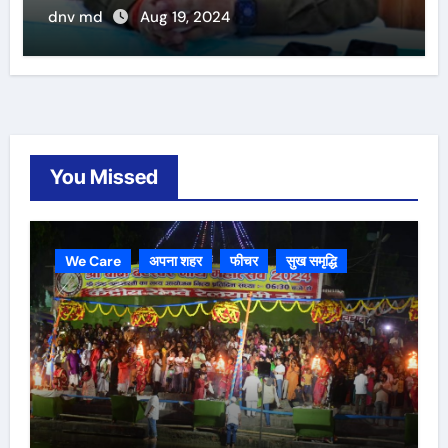
dnv md
Aug 19, 2024
You Missed
We Care
अपना शहर
फीचर
सुख समृद्धि