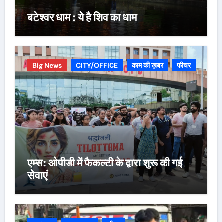
बटेश्वर धाम : ये है शिव का धाम
Big News
CITY/OFFICE
काम की ख़बर
फीचर
एम्स: ओपीडी में फैकल्टी के द्वारा शुरू की गई
सेवाएं