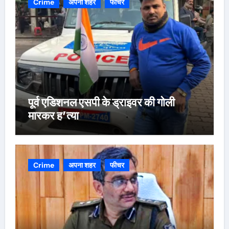
Crime
अपना शहर
फीचर
पूर्व एडिशनल एसपी के ड्राइवर की गोली
मारकर ह’त्या
Crime
अपना शहर
फीचर