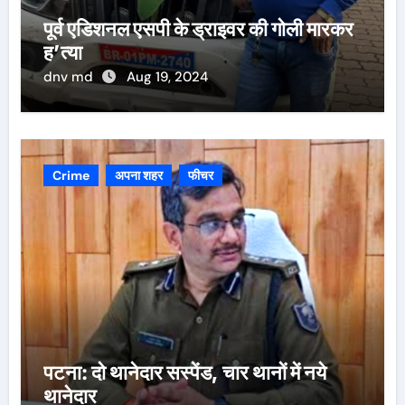
पूर्व एडिशनल एसपी के ड्राइवर की गोली मारकर
ह’त्या
dnv md
Aug 19, 2024
Crime
अपना शहर
फीचर
पटना: दो थानेदार सस्पेंड, चार थानों में नये
थानेदार