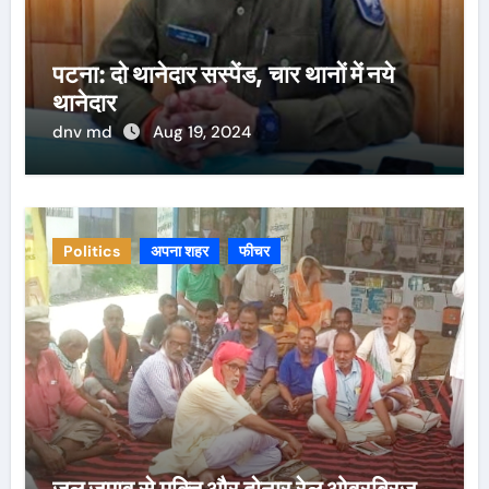
पटना: दो थानेदार सस्पेंड, चार थानों में नये
थानेदार
dnv md
Aug 19, 2024
Politics
अपना शहर
फीचर
जल जमाव से मुक्ति और दोनार रेल ओवरब्रिज