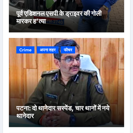
पूर्व एडिशनल एसपी के ड्राइवर की गोली
मारकर ह’त्या
Crime
अपना शहर
फीचर
पटना: दो थानेदार सस्पेंड, चार थानों में नये
थानेदार