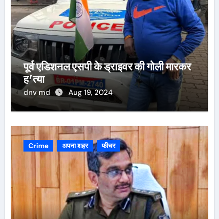
पूर्व एडिशनल एसपी के ड्राइवर की गोली मारकर
ह’त्या
dnv md
Aug 19, 2024
Crime
अपना शहर
फीचर