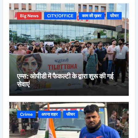
Big News
CITY/OFFICE
काम की ख़बर
फीचर
एम्स: ओपीडी में फैकल्टी के द्वारा शुरू की गई
सेवाएं
Crime
अपना शहर
फीचर