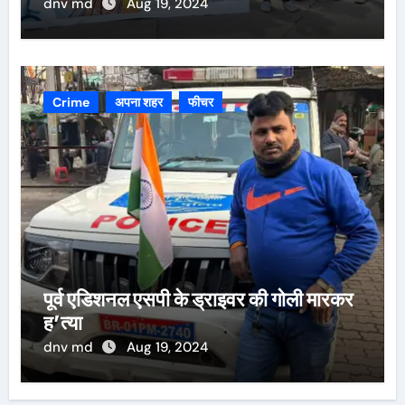
dnv md
Aug 19, 2024
Crime
अपना शहर
फीचर
पूर्व एडिशनल एसपी के ड्राइवर की गोली मारकर
ह’त्या
dnv md
Aug 19, 2024