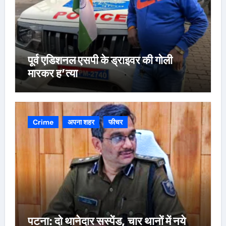
पूर्व एडिशनल एसपी के ड्राइवर की गोली
मारकर ह’त्या
Crime
अपना शहर
फीचर
पटना: दो थानेदार सस्पेंड, चार थानों में नये