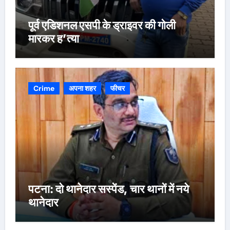
पूर्व एडिशनल एसपी के ड्राइवर की गोली
मारकर ह’त्या
Crime
अपना शहर
फीचर
पटना: दो थानेदार सस्पेंड, चार थानों में नये
थानेदार