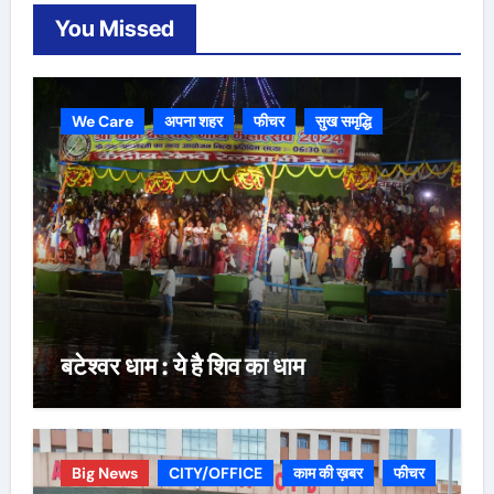
You Missed
We Care
अपना शहर
फीचर
सुख समृद्धि
बटेश्वर धाम : ये है शिव का धाम
Big News
CITY/OFFICE
काम की ख़बर
फीचर