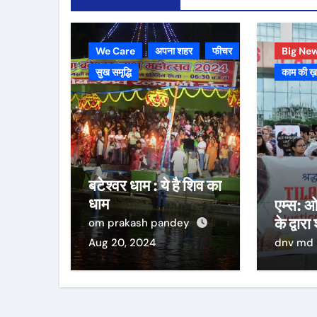
We Care
अपना शहर
फीचर
Big Ne
सुख समृद्धि
काम की ख
बटेश्वर धाम : ये है शिव का
धाम
एम्स: ओ
के द्वारा
om prakash pandey
Aug 20, 2024
dnv md