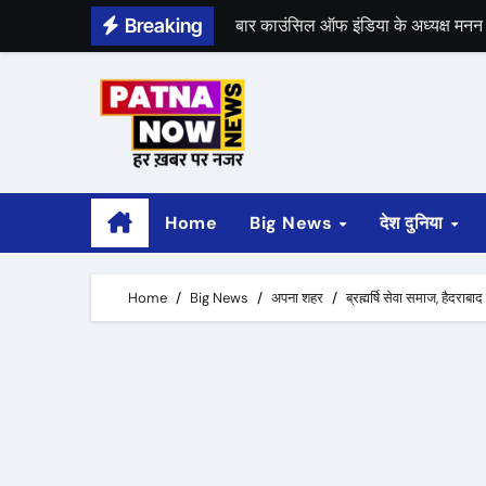
Skip
Breaking
बार काउंसिल ऑफ इंडिया के अध्यक्ष मनन म
to
content
भीम सेना का 21 अगस्त को भारत बंद, राज
Home
Big News
देश दुनिया
Home
Big News
अपना शहर
ब्रह्मर्षि सेवा समाज, हैदराबा