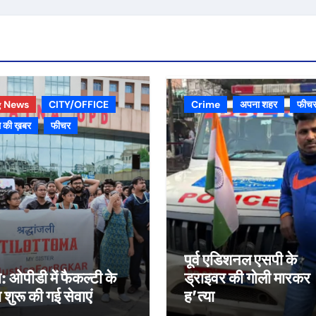
g News
CITY/OFFICE
Crime
अपना शहर
फीच
 की ख़बर
फीचर
पूर्व एडिशनल एसपी के
स: ओपीडी में फैकल्टी के
ड्राइवर की गोली मारकर
रा शुरू की गई सेवाएं
ह’त्या