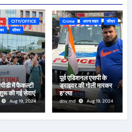
ws
CITY/OFFICE
Crime
अपना शहर
फीचर
़बर
फीचर
पूर्व एडिशनल एसपी के
पीडी में फैकल्टी
ड्राइवर की गोली मारकर
 शुरू की गई सेवाएं
ह’त्या
Aug 19, 2024
dnv md
Aug 19, 2024