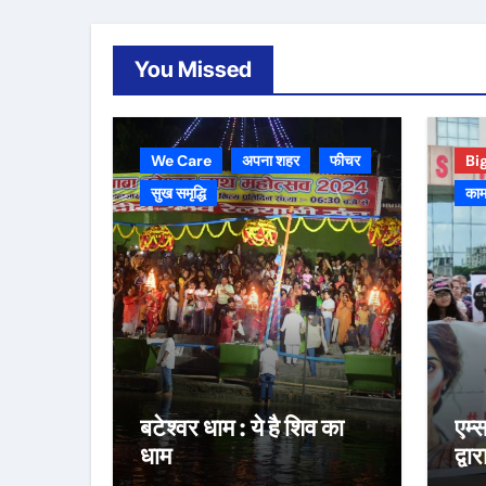
You Missed
We Care
अपना शहर
फीचर
Bi
सुख समृद्धि
काम
बटेश्वर धाम : ये है शिव का
एम्
धाम
द्वा