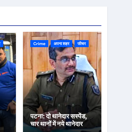
र
Crime
अपना शहर
फीचर
पटना: दो थानेदार सस्पेंड,
चार थानों में नये थानेदार