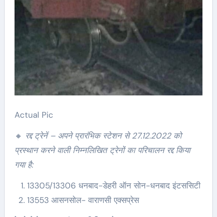
Actual Pic
🔸
रद्द ट्रेनें – अपने प्रारंभिक स्टेशन से 27.12.2022 को
प्रस्थान करने वाली निम्नलिखित ट्रेनों का परिचालन रद्द किया
गया है:
13305/13306 धनबाद-डेहरी ऑन सोन-धनबाद इंटससिटी
13553 आसनसोल- वाराणसी एक्सप्रेस