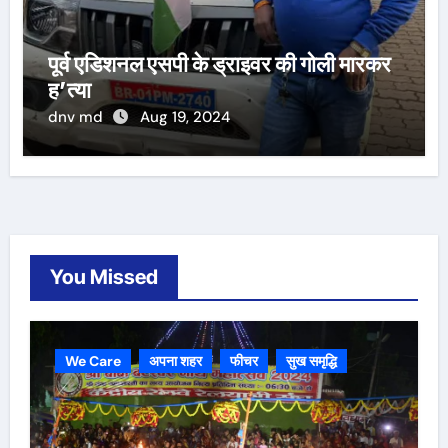
पूर्व एडिशनल एसपी के ड्राइवर की गोली मारकर
ह’त्या
dnv md
Aug 19, 2024
You Missed
We Care
अपना शहर
फीचर
सुख समृद्धि