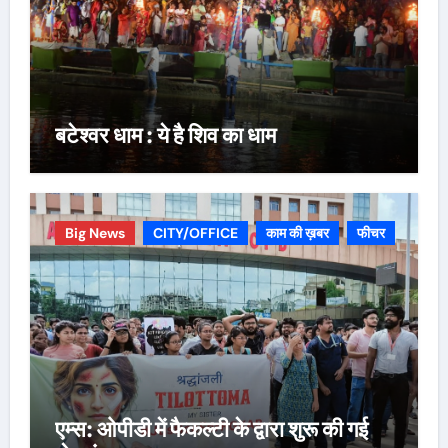
बटेश्वर धाम : ये है शिव का धाम
Big News
CITY/OFFICE
काम की ख़बर
फीचर
एम्स: ओपीडी में फैकल्टी के द्वारा शुरू की गई