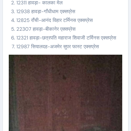
12311 हावड़ा- कालका मेल
12938 हावड़ा-गाँधीधाम एक्सप्रेस
12825 राँची-आनंद विहार टर्मिनस एक्सप्रेस
22307 हावड़ा-बीकानेर एक्सप्रेस
12321 हावड़ा-छत्रपति महाराज शिवाजी टर्मिनस एक्सप्रेस
12987 सियालदह-अजमेर सुपर फास्ट एक्सप्रेस