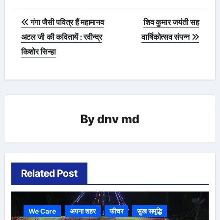
Post
गंगा जैसी पवित्र हैं महामानव
शिव कुमार जयंती सह
navigation
अटल जी की कवितायें : रवीन्द्र
वार्षिकोत्सव संपन्न
किशोर सिन्हा
By
dnv md
Related Post
We Care
अपना शहर
फीचर
सुख समृद्धि