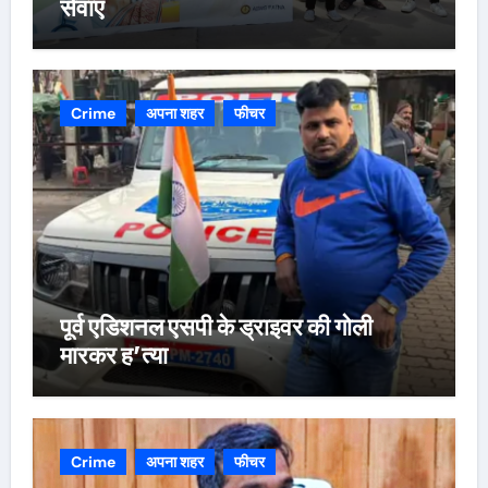
सेवाएं
Crime
अपना शहर
फीचर
पूर्व एडिशनल एसपी के ड्राइवर की गोली
मारकर ह’त्या
Crime
अपना शहर
फीचर