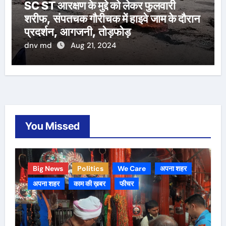
SC ST आरक्षण के मुद्दे को लेकर फुलवारी
शरीफ, संपतचक गौरीचक में हाइवे जाम के दौरान
प्रदर्शन, आगजनी, तोड़फोड़
dnv md
Aug 21, 2024
You Missed
Big News
Politics
We Care
अपना शहर
अपना शहर
काम की ख़बर
फीचर