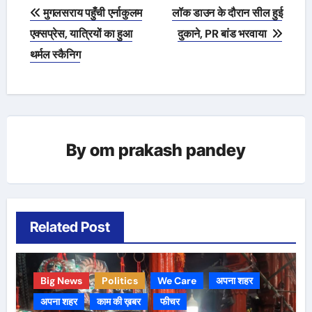
Post
मुगलसराय पहुँची एर्नाकुलम
लॉक डाउन के दौरान सील हुई
navigation
एक्सप्रेस, यात्रियों का हुआ
दुकाने, PR बांड भरवाया
थर्मल स्कैनिग
By
om prakash pandey
Related Post
Big News
Politics
We Care
अपना शहर
अपना शहर
काम की ख़बर
फीचर