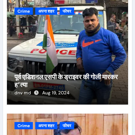
Crime
अपना शहर
फीचर
पूर्व एडिशनल एसपी के ड्राइवर की गोली मारकर
ह’त्या
dnv md
Aug 19, 2024
Crime
अपना शहर
फीचर