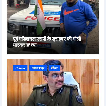
पूर्व एडिशनल एसपी के ड्राइवर की गोली
मारकर ह’त्या
Crime
अपना शहर
फीचर