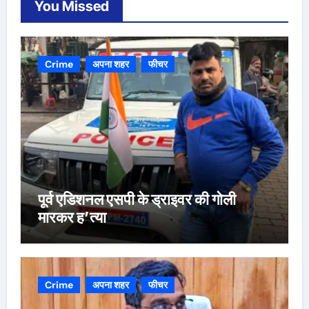
You Missed
Crime
अपना शहर
फीचर
पूर्व एडिशनल एसपी के ड्राइवर की गोली
मारकर ह’त्या
Crime
अपना शहर
फीचर