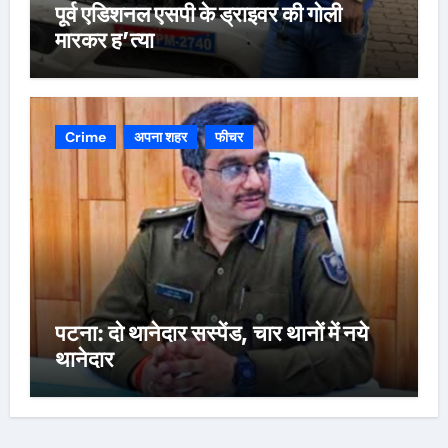
पूर्व एडिशनल एसपी के ड्राइवर की गोली
मारकर ह’त्या
Crime
अपना शहर
फीचर
पटना: दो थानेदार सस्पेंड, चार थानों में नये
थानेदार