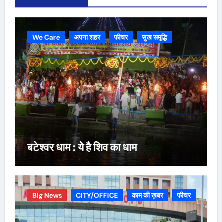
We Care
अपना शहर
फीचर
सुख समृद्धि
बटेश्वर धाम : ये है शिव का धाम
Big News
CITY/OFFICE
काम की ख़बर
फीचर