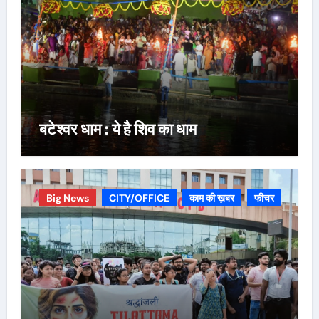
बटेश्वर धाम : ये है शिव का धाम
Big News
CITY/OFFICE
काम की ख़बर
फीचर