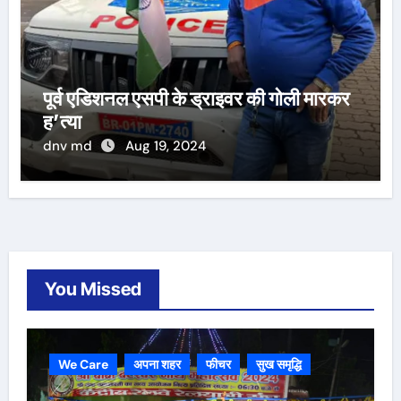
पूर्व एडिशनल एसपी के ड्राइवर की गोली मारकर
ह’त्या
dnv md
Aug 19, 2024
You Missed
We Care
अपना शहर
फीचर
सुख समृद्धि