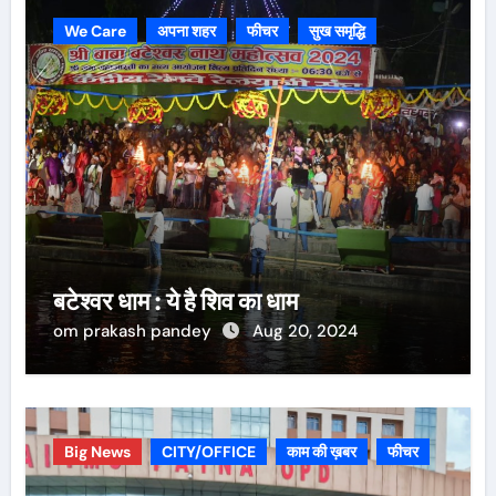
We Care
अपना शहर
फीचर
सुख समृद्धि
बटेश्वर धाम : ये है शिव का धाम
om prakash pandey
Aug 20, 2024
Big News
CITY/OFFICE
काम की ख़बर
फीचर