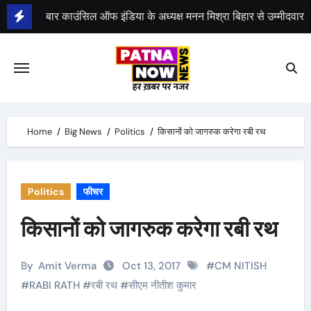
Skip
to
भीम सेना का भारत बंद, राजद का बंद को समर्थन
content
Home
Big News
Politics
किसानों को जागरुक करेगा रबी रथ
Politics
फीचर
किसानों को जागरुक करेगा रबी रथ
By
Amit Verma
Oct 13, 2017
#
CM NITISH
#
RABI RATH
#
रबी रथ
#
सीएम नीतीश कुमार